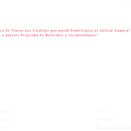
o, se convierte en más
n y ventas de tú
rojo.
sa de Ventas por Catálogo
que pueda beneficiarse al utilizar Samaya?
a a nuestro Programa de Referidos y recomiéndanos!
Disponible en
Disponible en
Tienda de
Google Play
aplicaciones
egar
Acerca de
Blog
entes
Empleos
ustria
Aviso de Priv
cio