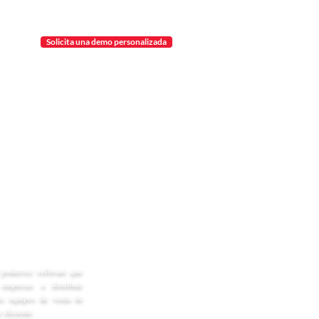
Solicita una demo personalizada
ion
poderoso software que
empresas a distribuir
us equipos de venta de
 eficiente.