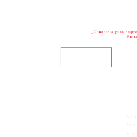
Más puntos de contact
participación, recordació
¿Conoces alguna empre
¡Entr
Nav
Cli
Ind
Pre