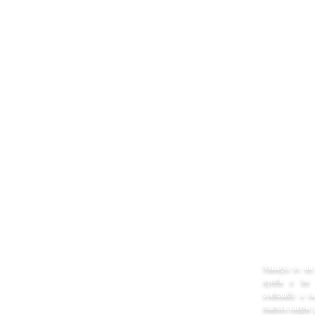
LS Retail
Shopify Migrat
 Catálogo?
iendo mis productos
y mi
o es una vez por ciclo:
nuevo catálogo.
Con
uir contenido todos los
Samaya es un 
ios y productos,
enviar
ayuda a las 
contenido a s
manera simple y