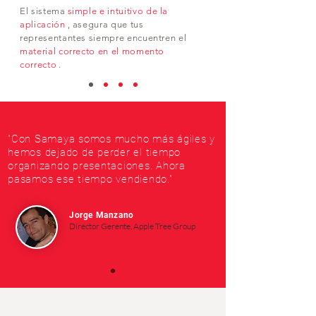
El sistema
simple e intuitivo de la
aplicación
, asegura que tus
representantes siempre encuentren el
material correcto en el momento
correcto
.
"Con Samaya somos mucho más ágiles y
hemos dejado de perder el tiempo
organizando presentaciones. Ahora
pasamos ese tiempo vendiendo."
Jorge Manzano
Director Gerente, Apple Tree Group