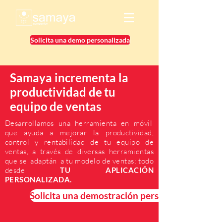
Solicita una demo personalizada
Samaya incrementa la
productividad de
tu
equipo
de ventas
Desarrollamos una herramienta en móvil
que ayuda a mejorar la productividad,
control y rentabilidad de tu equipo de
ventas, a través de diversas herramientas
que se
adaptán
a tu modelo de ventas; todo
desde
TU
APLICACIÓN
PERSONALIZADA.
Solicita una demostración personalizada